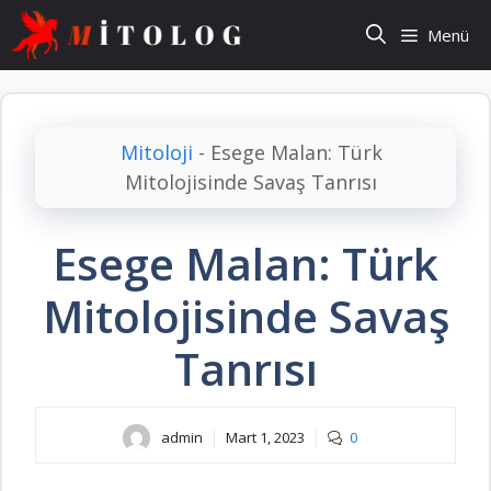
İçeriğe
Menü
atla
Mitoloji
-
Esege Malan: Türk
Mitolojisinde Savaş Tanrısı
Esege Malan: Türk
Mitolojisinde Savaş
Tanrısı
admin
Mart 1, 2023
0